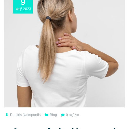
9
Φεβ
2023
Dimitris Nalmpantis
Blog
0 σχόλια