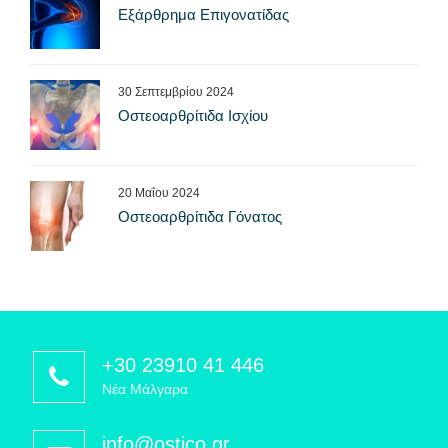
Εξάρθρημα Επιγονατίδας
30 Σεπτεμβρίου 2024
Οστεοαρθρίτιδα Ισχίου
20 Μαΐου 2024
Οστεοαρθρίτιδα Γόνατος
+30 23910 41 446
Νέα Μάλγαρα
info@ostico.gr