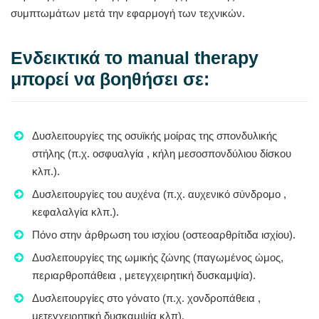
συμπτωμάτων μετά την εφαρμογή των τεχνικών.
Ενδεικτικά το manual therapy
μπορεί να βοηθήσει σε:
Δυσλειτουργίες της οσυϊκής μοίρας της σπονδυλικής
στήλης (π.χ. οσφυαλγία , κήλη μεσοσπονδύλιου δίσκου
κλπ.).
Δυσλειτουργίες του αυχένα (π.χ. αυχενικό σύνδρομο ,
κεφαλαλγία κλπ.).
Πόνο στην άρθρωση του ισχίου (οστεοαρθρίτιδα ισχίου).
Δυσλειτουργίες της ωμικής ζώνης (παγωμένος ώμος,
περιαρθροπάθεια , μετεγχειρητική δυσκαμψία).
Δυσλειτουργίες στο γόνατο (π.χ. χονδροπάθεια ,
μετεγχειρητική δυσκαμψία κλπ).