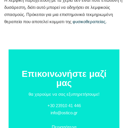
Η λεμφική παροχέτευση με τα χέρια δεν είναι ποτέ επώδυνη ή
δυσάρεστη, διότι αυτό μπορεί να οδηγήσει σε λεμφικούς
σπασμούς. Πρόκειται για μια επιστημονικά τεκμηριωμένη
θεραπεία που αποτελεί κομματι της
φυσικοθεραπείας.
Επικοινωνήστε μαζί
μας
θα χαρούμε να σας εξυπηρετήσουμε!
+30 23910 41 446
info@ostico.gr
Περισσότερα